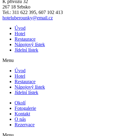
K přívozu 32
267 18 Srbsko
Tel.: 311 622 395, 607 102 413
hoteluberounky@email.cz
Úvod
Hotel
Restaurace
Nápojový lístek
Jídelní lístek
Menu
Úvod
Hotel
Restaurace
Nápojový lístek
Jídelní lístek
Okolí
Fotogalerie
Kontakt
O nás
Rezervace
Menu