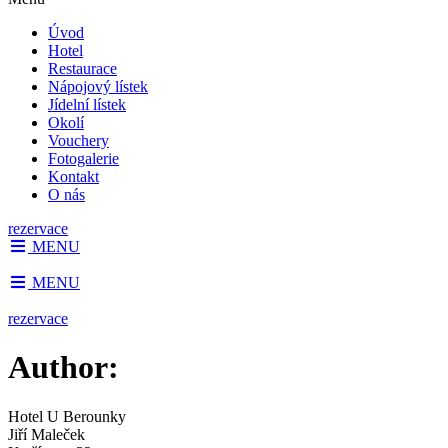
Úvod
Hotel
Restaurace
Nápojový lístek
Jídelní lístek
Okolí
Vouchery
Fotogalerie
Kontakt
O nás
rezervace
MENU
MENU
rezervace
Author:
Hotel U Berounky
Jiří Maleček