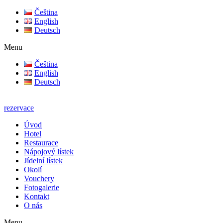
Čeština
English
Deutsch
Menu
Čeština
English
Deutsch
rezervace
Úvod
Hotel
Restaurace
Nápojový lístek
Jídelní lístek
Okolí
Vouchery
Fotogalerie
Kontakt
O nás
Menu